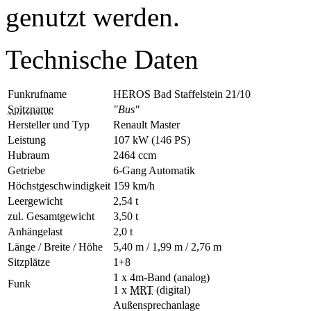
genutzt werden.
Technische Daten
Funkrufname
HEROS Bad Staffelstein 21/10
Spitzname
"Bus"
Hersteller und Typ
Renault Master
Leistung
107 kW (146 PS)
Hubraum
2464 ccm
Getriebe
6-Gang Automatik
Höchstgeschwindigkeit
159 km/h
Leergewicht
2,54 t
zul. Gesamtgewicht
3,50 t
Anhängelast
2,0 t
Länge / Breite / Höhe
5,40 m / 1,99 m / 2,76 m
Sitzplätze
1+8
1 x 4m-Band (analog)
Funk
1 x
MRT
(digital)
Außensprechanlage