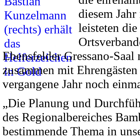
diesem Jahr
leisteten d
Ortsverbande
Ebensfelder Gressano-Saal n
zusammen mit Ehrengästen i
vergangene Jahr noch einma
„Die Planung und Durchfü
des Regionalbereiches Bamb
bestimmende Thema in unse