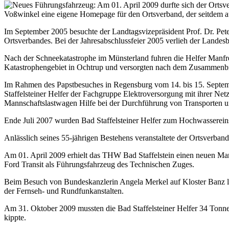
Voßwinkel eine eigene Homepage für den Ortsverband, der seitdem auc
Im September 2005 besuchte der Landtagsvizepräsident Prof. Dr. Pet
Ortsverbandes. Bei der Jahresabschlussfeier 2005 verlieh der Landes
Nach der Schneekatastrophe im Münsterland fuhren die Helfer Manf
Katastrophengebiet in Ochtrup und versorgten nach dem Zusammenbr
Im Rahmen des Papstbesuches in Regensburg vom 14. bis 15. Septe
Staffelsteiner Helfer der Fachgruppe Elektroversorgung mit ihrer Net
Mannschaftslastwagen Hilfe bei der Durchführung von Transporten u
Ende Juli 2007 wurden Bad Staffelsteiner Helfer zum Hochwassereins
Anlässlich seines 55-jährigen Bestehens veranstaltete der Ortsverban
Am 01. April 2009 erhielt das THW Bad Staffelstein einen neuen Ma
Ford Transit als Führungsfahrzeug des Technischen Zuges.
Beim Besuch von Bundeskanzlerin Angela Merkel auf Kloster Banz lie
der Fernseh- und Rundfunkanstalten.
Am 31. Oktober 2009 mussten die Bad Staffelsteiner Helfer 34 Tonn
kippte.