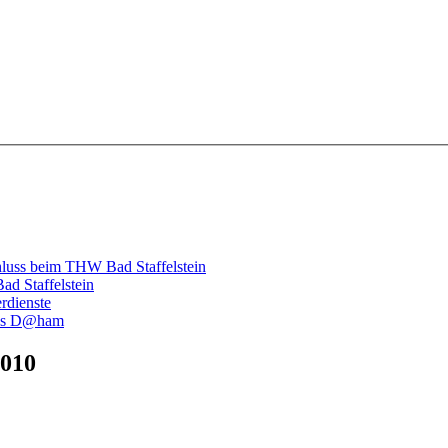
hluss beim THW Bad Staffelstein
d Staffelstein
rdienste
luss D@ham
2010