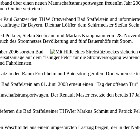
Im Jahr 2004
h Online vertreten ist.
er Paul Gantzer den THW Ortsverband Bad Staffelstein und informierte
beauftragte für Bayern, Dietmar Löffler, dem Schirrmeister Stefan See
red Pelkner, Stefan Seelmann und Markus Krappmann vom 28. November
uch des Stromnetzes Bevölkerung und fünf Bauernhöfe mit Strom.
mber 2006 sorgten Bad
zersatzanlage auf dem "Islinger Feld" für die Stromversorgung während
nd Fahrdiensten.
atz in den Raum Forchheim und Baiersdorf gerufen. Dort waren sie in 
d Bad Staffelstein am 01. Juni 2008 erneut einen "Tag der offenen Tür"
nnschaftstransportwagen. Der Renault Master ersetzte den bereits 17 
ferten die Bad Staffelsteiner THWler Markus Schmitt und Patrick Pel
en Waschmittel aus einem umgestürzten Lastzug bergen, der in der Nä