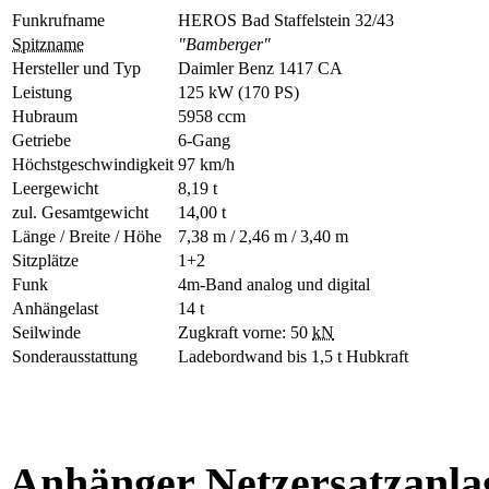
Funkrufname
HEROS Bad Staffelstein 32/43
Spitzname
"Bamberger"
Hersteller und Typ
Daimler Benz 1417 CA
Leistung
125 kW (170 PS)
Hubraum
5958 ccm
Getriebe
6-Gang
Höchstgeschwindigkeit
97 km/h
Leergewicht
8,19 t
zul. Gesamtgewicht
14,00 t
Länge / Breite / Höhe
7,38 m / 2,46 m / 3,40 m
Sitzplätze
1+2
Funk
4m-Band analog und digital
Anhängelast
14 t
Seilwinde
Zugkraft vorne: 50
kN
Sonderausstattung
Ladebordwand bis 1,5 t Hubkraft
Anhänger Netzersatzanla